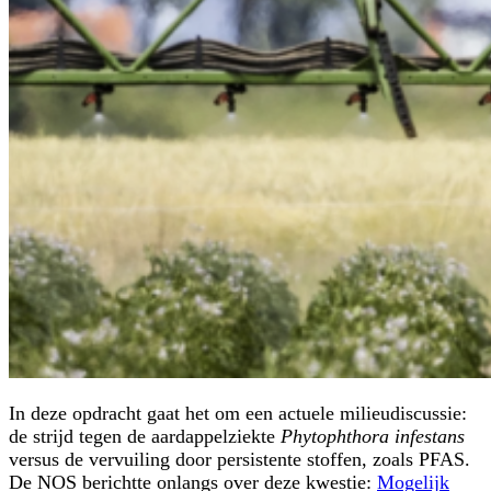
In deze opdracht gaat het om een actuele milieudiscussie:
de strijd tegen de aardappelziekte
Phytophthora
infestans
versus de vervuiling door persistente stoffen, zoals PFAS.
De NOS berichtte onlangs over deze kwestie:
Mogelijk