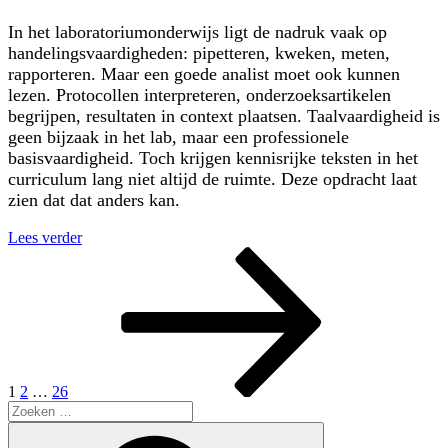
In het laboratoriumonderwijs ligt de nadruk vaak op
handelingsvaardigheden: pipetteren, kweken, meten,
rapporteren. Maar een goede analist moet ook kunnen
lezen. Protocollen interpreteren, onderzoeksartikelen
begrijpen, resultaten in context plaatsen. Taalvaardigheid is
geen bijzaak in het lab, maar een professionele
basisvaardigheid. Toch krijgen kennisrijke teksten in het
curriculum lang niet altijd de ruimte. Deze opdracht laat
zien dat dat anders kan.
“Lezen
Lees verder
Berichten
Pagina
Pagina
Pagina
Volgende
als
pagina
laboratoriumvaardigheid:
paginering
een
kennisrijke
tekst
over
resistente
schimmels”
1
2
…
26
Zoeken
naar:
Zoeken