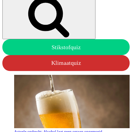
Stikstofquiz
Klimaatquiz
Actuele opdracht: Alcohol laat geen orgaan ongemoeid