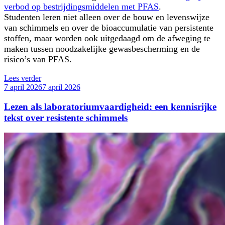
verbod op bestrijdingsmiddelen met PFAS
.
Studenten leren niet alleen over de bouw en levenswijze
van schimmels en over de bioaccumulatie van persistente
stoffen, maar worden ook uitgedaagd om de afweging te
maken tussen noodzakelijke gewasbescherming en de
risico’s van PFAS.
“Actuele
Lees verder
Geplaatst
opdracht
7 april 2026
7 april 2026
op
PFAS,
schimmels
Lezen als laboratoriumvaardigheid: een kennisrijke
en
tekst over resistente schimmels
aardappelteelt”