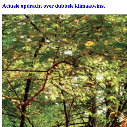
laat
Actuele opdracht over dubbele klimaatwinst
geen
orgaan
ongemoeid”