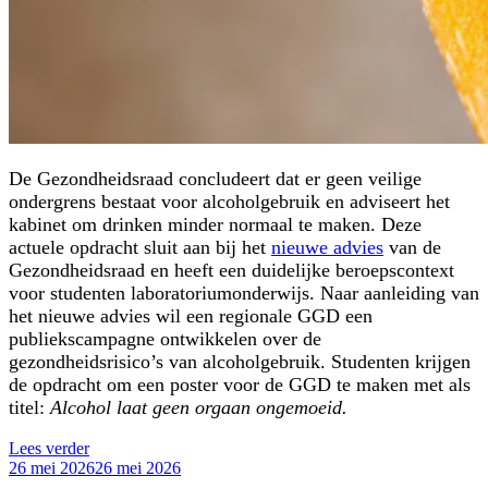
De Gezondheidsraad concludeert dat er geen veilige
ondergrens bestaat voor alcoholgebruik en adviseert het
kabinet om drinken minder normaal te maken. Deze
actuele opdracht sluit aan bij het
nieuwe advies
van de
Gezondheidsraad en heeft een duidelijke beroepscontext
voor studenten laboratoriumonderwijs. Naar aanleiding van
het nieuwe advies wil een regionale GGD een
publiekscampagne ontwikkelen over de
gezondheidsrisico’s van alcoholgebruik. Studenten krijgen
de opdracht om een poster voor de GGD te maken met als
titel:
Alcohol laat geen orgaan ongemoeid.
“Actuele
Lees verder
Geplaatst
opdracht:
26 mei 2026
26 mei 2026
op
Alcohol