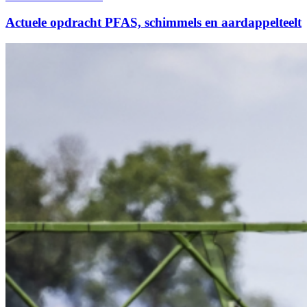
op
over
dubbele
Actuele opdracht PFAS, schimmels en aardappelteelt
klimaatwinst”